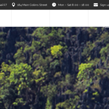
44227
184 Main Collins Street
Mon – Sat 8.00 – 18.00
Sign u
S
OUR TEAM
DESTINATIONS
OUR PAR
FLE