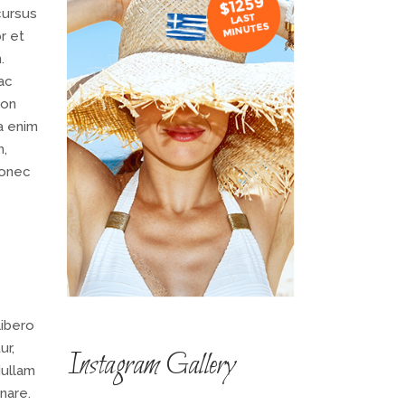
cursus
r et
.
ac
non
la enim
m,
Donec
libero
ur,
Instagram Gallery
Nullam
nare.