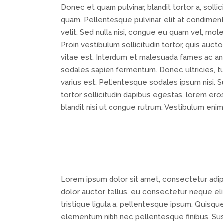
Donec et quam pulvinar, blandit tortor a, soll
quam. Pellentesque pulvinar, elit at condiment
velit. Sed nulla nisi, congue eu quam vel, moles
Proin vestibulum sollicitudin tortor, quis auc
vitae est. Interdum et malesuada fames ac ante
sodales sapien fermentum. Donec ultricies, tur
varius est. Pellentesque sodales ipsum nisi. 
tortor sollicitudin dapibus egestas, lorem er
blandit nisi ut congue rutrum. Vestibulum enim
Lorem ipsum dolor sit amet, consectetur adipis
dolor auctor tellus, eu consectetur neque elit
tristique ligula a, pellentesque ipsum. Quisq
elementum nibh nec pellentesque finibus. Susp