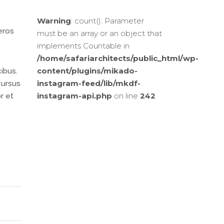
Warning
: count(): Parameter
eros
must be an array or an object that
implements Countable in
/home/safariarchitects/public_html/wp-
content/plugins/mikado-
cibus.
instagram-feed/lib/mkdf-
cursus
instagram-api.php
on line
242
r et