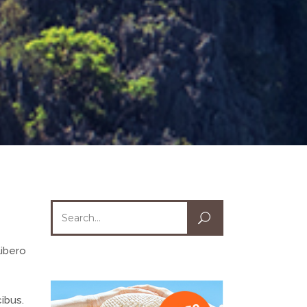
Search
for:
libero
cibus.