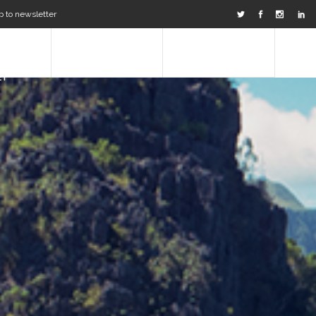
p to newsletter
TNERS &
OUR JOURNAL
CONTACT US
ET