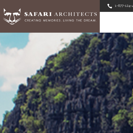
1-677-124-
ABOUT U