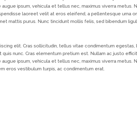
ue augue ipsum, vehicula et tellus nec, maximus viverra metus. 
endisse laoreet velit at eros eleifend, a pellentesque urna or
amet mattis purus. Nunc tincidunt mollis felis, sed bibendum ligu
cing elit. Cras sollicitudin, tellus vitae condimentum egestas, 
 quis nunc. Cras elementum pretium est. Nullam ac justo efficit
ue augue ipsum, vehicula et tellus nec, maximus viverra metus. 
em eros vestibulum turpis, ac condimentum erat.