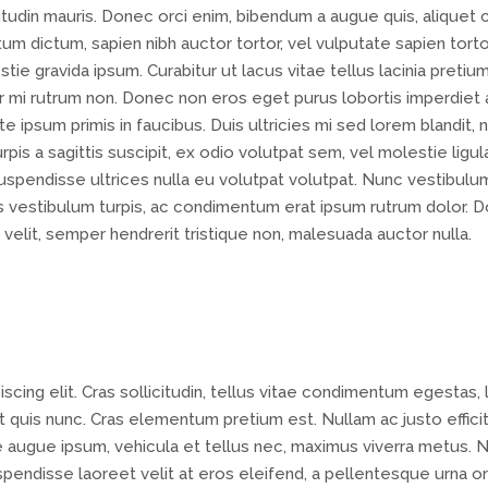
icitudin mauris. Donec orci enim, bibendum a augue quis, aliquet 
um dictum, sapien nibh auctor tortor, vel vulputate sapien torto
tie gravida ipsum. Curabitur ut lacus vitae tellus lacinia pretium
tor mi rutrum non. Donec non eros eget purus lobortis imperdiet 
 ipsum primis in faucibus. Duis ultricies mi sed lorem blandit, 
pis a sagittis suscipit, ex odio volutpat sem, vel molestie ligu
Suspendisse ultrices nulla eu volutpat volutpat. Nunc vestibulu
os vestibulum turpis, ac condimentum erat ipsum rutrum dolor. 
 velit, semper hendrerit tristique non, malesuada auctor nulla.
cing elit. Cras sollicitudin, tellus vitae condimentum egestas, 
 quis nunc. Cras elementum pretium est. Nullam ac justo efficit
ue augue ipsum, vehicula et tellus nec, maximus viverra metus. 
endisse laoreet velit at eros eleifend, a pellentesque urna or