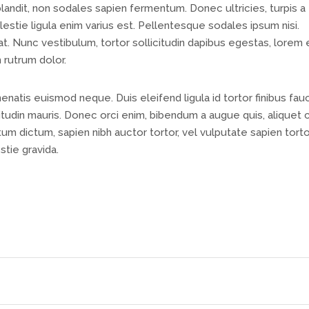
 blandit, non sodales sapien fermentum. Donec ultricies, turpis a
lestie ligula enim varius est. Pellentesque sodales ipsum nisi.
at. Nunc vestibulum, tortor sollicitudin dapibus egestas, lorem 
 rutrum dolor.
nenatis euismod neque. Duis eleifend ligula id tortor finibus fau
icitudin mauris. Donec orci enim, bibendum a augue quis, aliquet 
um dictum, sapien nibh auctor tortor, vel vulputate sapien torto
stie gravida.