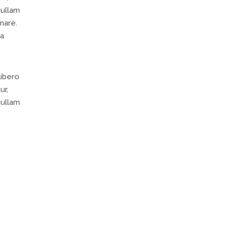
Nullam
nare.
la
libero
ur,
Nullam