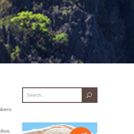
Search
for:
libero
cibus.