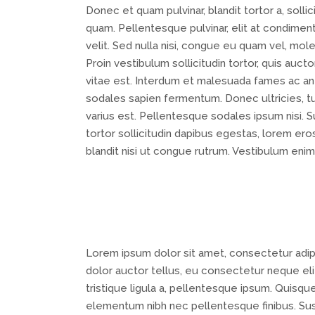
Donec et quam pulvinar, blandit tortor a, soll
quam. Pellentesque pulvinar, elit at condiment
velit. Sed nulla nisi, congue eu quam vel, moles
Proin vestibulum sollicitudin tortor, quis auc
vitae est. Interdum et malesuada fames ac ante
sodales sapien fermentum. Donec ultricies, tur
varius est. Pellentesque sodales ipsum nisi. 
tortor sollicitudin dapibus egestas, lorem er
blandit nisi ut congue rutrum. Vestibulum enim
Lorem ipsum dolor sit amet, consectetur adipis
dolor auctor tellus, eu consectetur neque elit
tristique ligula a, pellentesque ipsum. Quisq
elementum nibh nec pellentesque finibus. Susp