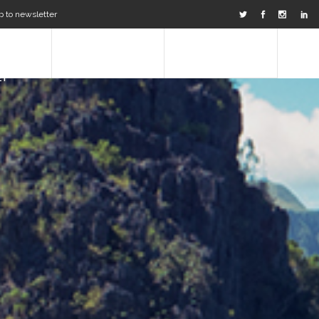
p to newsletter
TNERS &
OUR JOURNAL
CONTACT US
ET