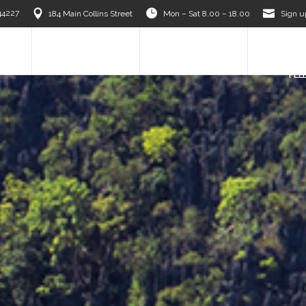
44227
184 Main Collins Street
Mon – Sat 8.00 – 18.00
Sign u
S
OUR TEAM
DESTINATIONS
OUR PAR
FLE