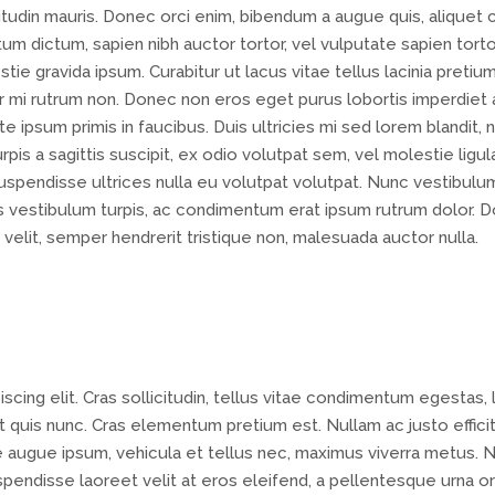
icitudin mauris. Donec orci enim, bibendum a augue quis, aliquet 
um dictum, sapien nibh auctor tortor, vel vulputate sapien torto
tie gravida ipsum. Curabitur ut lacus vitae tellus lacinia pretium
tor mi rutrum non. Donec non eros eget purus lobortis imperdiet 
 ipsum primis in faucibus. Duis ultricies mi sed lorem blandit, 
pis a sagittis suscipit, ex odio volutpat sem, vel molestie ligu
Suspendisse ultrices nulla eu volutpat volutpat. Nunc vestibulu
os vestibulum turpis, ac condimentum erat ipsum rutrum dolor. 
 velit, semper hendrerit tristique non, malesuada auctor nulla.
cing elit. Cras sollicitudin, tellus vitae condimentum egestas, 
 quis nunc. Cras elementum pretium est. Nullam ac justo efficit
ue augue ipsum, vehicula et tellus nec, maximus viverra metus. 
endisse laoreet velit at eros eleifend, a pellentesque urna or