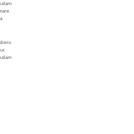
Nullam
nare.
la
libero
ur,
Nullam