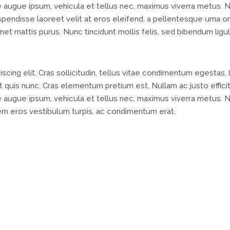
ue augue ipsum, vehicula et tellus nec, maximus viverra metus. 
endisse laoreet velit at eros eleifend, a pellentesque urna or
amet mattis purus. Nunc tincidunt mollis felis, sed bibendum ligu
cing elit. Cras sollicitudin, tellus vitae condimentum egestas, 
 quis nunc. Cras elementum pretium est. Nullam ac justo efficit
ue augue ipsum, vehicula et tellus nec, maximus viverra metus. 
em eros vestibulum turpis, ac condimentum erat.