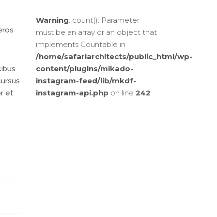
Warning
: count(): Parameter
eros
must be an array or an object that
implements Countable in
/home/safariarchitects/public_html/wp-
content/plugins/mikado-
cibus.
instagram-feed/lib/mkdf-
cursus
instagram-api.php
on line
242
r et