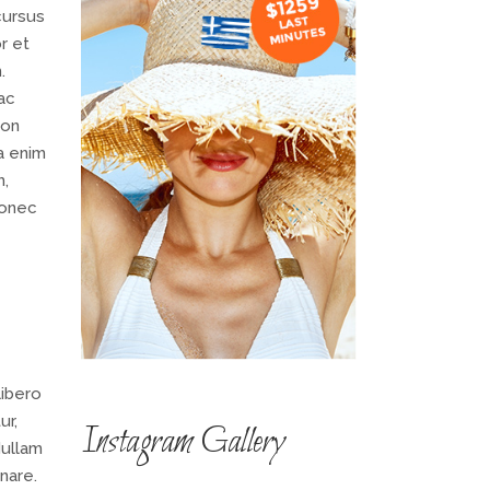
cursus
r et
.
ac
non
la enim
m,
Donec
libero
ur,
Instagram Gallery
Nullam
nare.