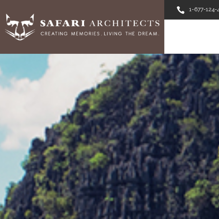
1-677-124-
ABOUT U