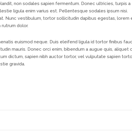
 blandit, non sodales sapien fermentum. Donec ultricies, turpis a
lestie ligula enim varius est. Pellentesque sodales ipsum nisi.
at. Nunc vestibulum, tortor sollicitudin dapibus egestas, lorem 
 rutrum dolor.
nenatis euismod neque. Duis eleifend ligula id tortor finibus fau
icitudin mauris. Donec orci enim, bibendum a augue quis, aliquet 
um dictum, sapien nibh auctor tortor, vel vulputate sapien torto
stie gravida.